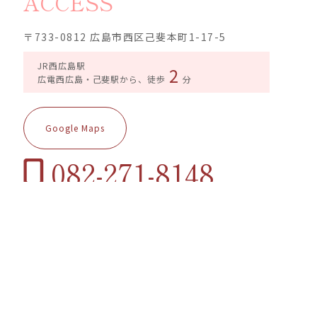
ACCESS
〒733-0812 広島市西区己斐本町1-17-5
JR西広島駅
2
広電西広島・己斐駅から、徒歩
分
Google Maps
082-271-8148
はじめての場合は、必ずご予約の上ご来院ください。
【矯正専用】
はじめてのご相談
ことばの教室専用ダイヤル
(診療時間内のみ)