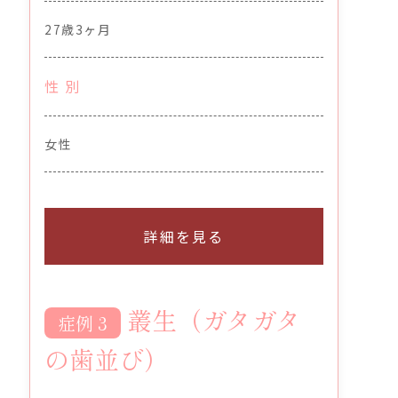
27歳3ヶ月
性 別
女性
詳細を見る
叢生（ガタガタ
症例
の歯並び）