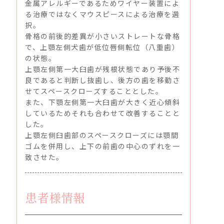
金属アレルギーであるためワイヤー装置によ
る治療ではなくマウスピースによる治療を選
択。
骨格の前後的差異が小さいストレートな骨格
で、上顎左側犬歯が低位唇側転位（八重歯）
の状態。
上顎左側第一大臼歯が残根状態であり予後不
良であると判断し抜歯し、後方の歯を移動さ
せてスペースクローズすることとした。
また、下顎左側第一大臼歯が大きく近心傾斜
しているためそれも合わせて改善することと
した。
上顎左側臼歯部のスペースクローズには顎間
ゴムを併用し、上下の前歯の中心のずれを一
致させた。
患者様情報