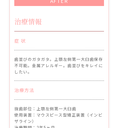
AFTER
治療情報
症 状
歯並びのガタガタ。上顎左側第一大臼歯保存
不可能。金属アレルギー。歯並びをキレイに
したい。
治療方法
抜歯部位：上顎左側第一大臼歯
使用装置：マウスピース型矯正装置（インビ
ザライン）
治療期間：2年5ヶ月