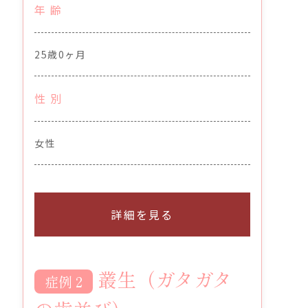
年 齢
25歳0ヶ月
性 別
女性
詳細を見る
叢生（ガタガタ
症例