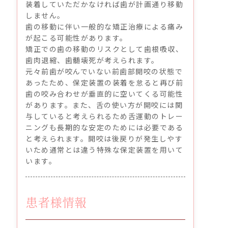
装着していただかなければ歯が計画通り移動
しません。
歯の移動に伴い一般的な矯正治療による痛み
が起こる可能性があります。
矯正での歯の移動のリスクとして歯根吸収、
歯肉退縮、歯髄壊死が考えられます。
元々前歯が咬んでいない前歯部開咬の状態で
あったため、保定装置の装着を怠ると再び前
歯の咬み合わせが垂直的に空いてくる可能性
があります。また、舌の使い方が開咬には関
与していると考えられるため舌運動のトレー
ニングも長期的な安定のためには必要である
と考えられます。開咬は後戻りが発生しやす
いため通常とは違う特殊な保定装置を用いて
います。
患者様情報