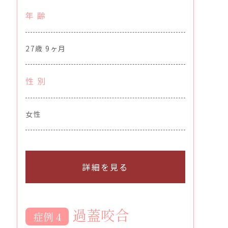
年 齢
27歳 9ヶ月
性 別
女性
詳細を見る
過蓋咬合
症例