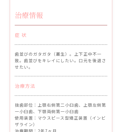
治療情報
症 状
歯並びのガタガタ（叢生）。上下正中不一
致。歯並びをキレイにしたい。口元を後退さ
せたい。
治療方法
抜歯部位：上顎右側第二小臼歯、上顎左側第
一小臼歯、下顎両側第一小臼歯
使用装置：マウスピース型矯正装置（インビ
ザライン）
治療期間：2年7ヶ月