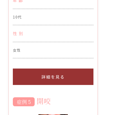
年 齢
10代
性 別
女性
詳細を見る
開咬
症例