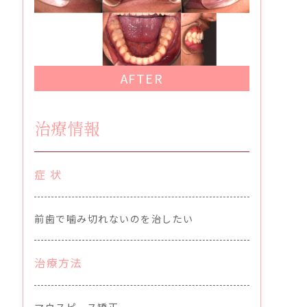
AFTER
治療情報
症 状
前歯で噛み切れないのを治したい
治療方法
マウスピース矯正