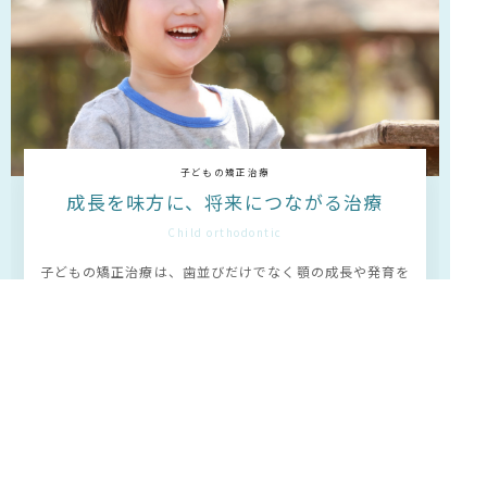
子どもの矯正治療
成長を味方に、将来につながる治療
Child orthodontic
子どもの矯正治療は、歯並びだけでなく顎の成長や発育を
正しく導くことが大切です。 成長段階に応じた診断を行
い、無理のない治療計画を立てています。 顎の大きさやバ
ランスを整えることで、将来永久歯がきれいに並ぶ土台を
つくります。 お子さま本人はもちろん、保護者の方にも分
かりやすく説明し、 安心して通える矯正治療を心がけてい
ます。
詳しく見る
»