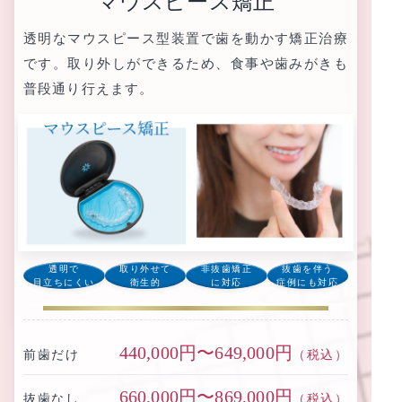
マウスピース矯正
透明なマウスピース型装置で歯を動かす矯正治療
です。取り外しができるため、食事や歯みがきも
普段通り行えます。
透明で
取り外せて
非抜歯矯正
抜歯を伴う
目立ちにくい
衛生的
に対応
症例にも対応
440,000円〜649,000円
前歯だけ
（税込）
660,000円〜869,000円
抜歯なし
（税込）