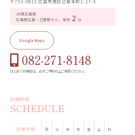
〒733-0812 広島市西区己斐本町1-17-5
JR西広島駅
2
広電西広島・己斐駅から、徒歩
分
Google Maps
082-271-8148
はじめての場合は、必ずご予約の上ご来院ください。
診療時間
SCHEDULE
診療時間
月
火
水
木
金
土
日