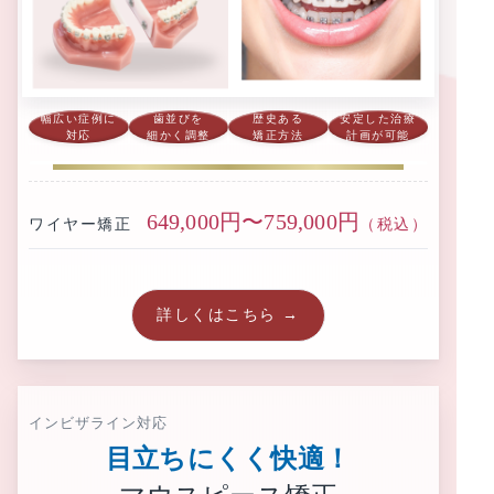
幅広い症例に
歯並びを
歴史ある
安定した治療
対応
細かく調整
矯正方法
計画が可能
649,000円〜759,000円
ワイヤー矯正
（税込）
詳しくはこちら →
インビザライン対応
目立ちにくく快適！