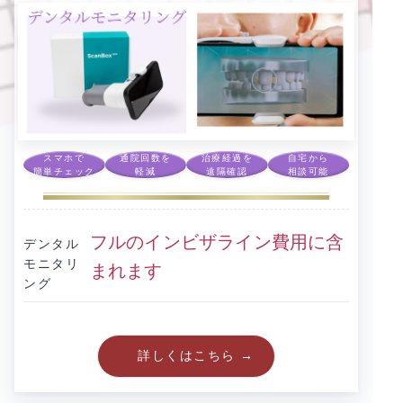
スマホで
通院回数を
治療経過を
自宅から
簡単チェック
軽減
遠隔確認
相談可能
フルのインビザライン費用に含
デンタル
モニタリ
まれます
ング
詳しくはこちら →