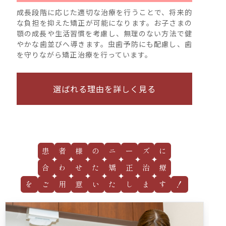
成長段階に応じた適切な治療を行うことで、将来的
な負担を抑えた矯正が可能になります。お子さまの
顎の成長や生活習慣を考慮し、無理のない方法で健
やかな歯並びへ導きます。虫歯予防にも配慮し、歯
を守りながら矯正治療を行っています。
選ばれる理由を詳しく見る
患
者
様
の
ニ
ー
ズ
に
合
わ
せ
た
矯
正
治
療
を
ご
用
意
い
た
し
ま
す
！