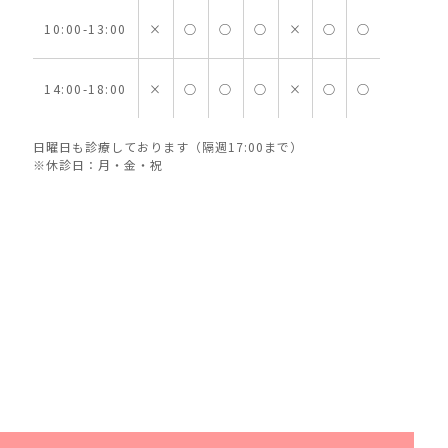
10:00-13:00
×
○
○
○
×
○
○
14:00-18:00
×
○
○
○
×
○
○
日曜日も診療しております（隔週17:00まで）
※休診日：月・金・祝