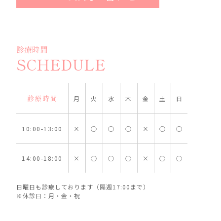
診療時間
SCHEDULE
診療時間
月
火
水
木
金
土
日
10:00-13:00
×
○
○
○
×
○
○
14:00-18:00
×
○
○
○
×
○
○
日曜日も診療しております（隔週17:00まで）
※休診日：月・金・祝